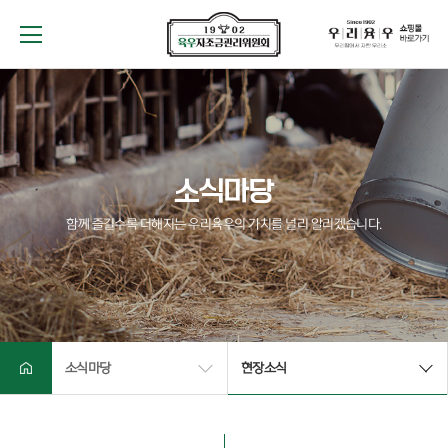
위원회
소개
운영현황
소식마당
소식마당
함께 즐길수록 더해지는 우리육우의 가치를 널리 알리겠습니다.
정보마당
참여마당
소식마당
현장소식