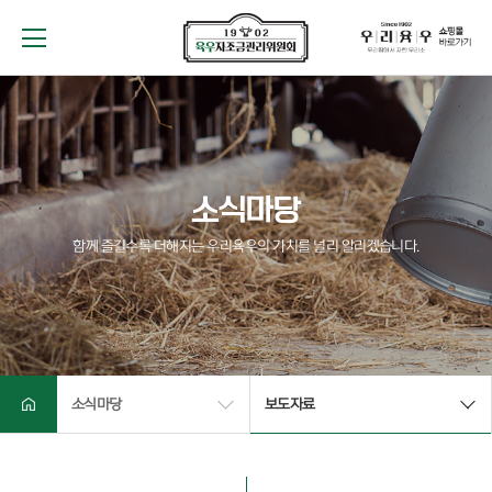
위원회
소개
운영현황
소식마당
소식마당
함께 즐길수록 더해지는 우리육우의 가치를 널리 알리겠습니다.
정보마당
참여마당
소식마당
보도자료