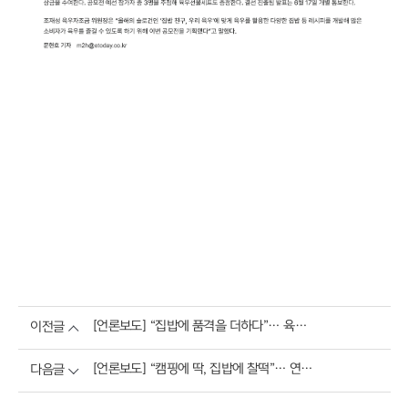
[언론보도] “집밥에 품격을 더하다”… 육우자조금관리위원회, 미쉐린 셰프와 함께한 ‘집밥 친구, 우리 육우’ 쿠킹클래스 개최
이전글
[언론보도] “캠핑에 딱, 집밥에 찰떡”… 연천 오토캠핑장에서 만나는 국내산 소고기 육우의 매력
다음글