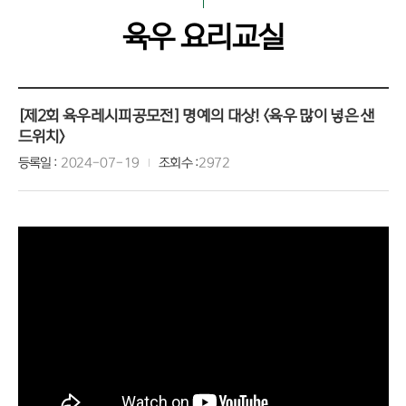
육우 요리교실
[제2회 육우레시피공모전] 명예의 대상! <육우 많이 넣은 샌
드위치>
등록일
2024-07-19
조회수
2972