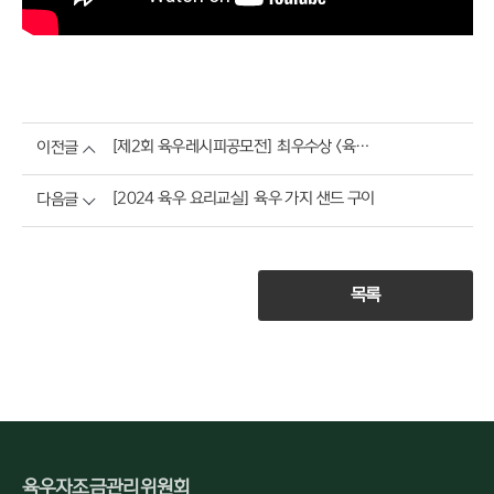
[제2회 육우레시피공모전] 최우수상 <육우김치떡갈비까나페 & 연겨자꿀말랭이소스>
이전글
[2024 육우 요리교실] 육우 가지 샌드 구이
다음글
목록
육우자조금관리위원회