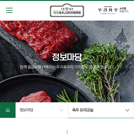
위원회
소개
운영현황
소식마당
정보마당
함께 즐길수록 더해지는 우리육우의 가치를 널리 알리겠습니다.
정보마당
참여마당
정보마당
육우 요리교실